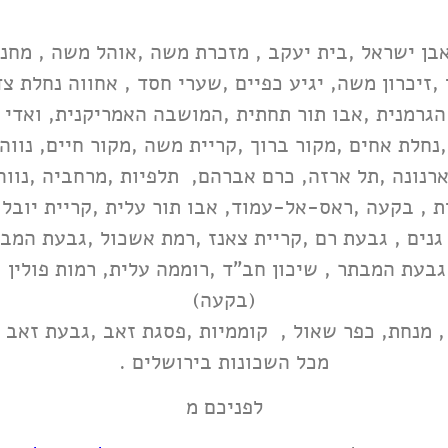
ן ישראל ,בית יעקב , מזכרת משה ,אוהל משה , מחנה 
,זיכרון משה, יגיע כפיים ,שערי חסד , אחווה נחלת צד
רמנית ,אבו תור תחתית ,המושבה האמריקנית, ואדי אל
נחלת אחים ,מקור ברוך ,קריית משה ,מקור חיים, נווה
,ארנונה ,תל ארזה, כרם אברהם, תלפיות ,מרחביה ,נו
ת , בקעה ,ראס-אל-עמוד, אבו תור עלית ,קריית יובל, 
גנים , גבעת רם ,קריית צאנז ,רמת אשכול ,גבעת המב
בעת המבתר , שיכון חב"ד ,רוממה עלית, רמות פולין ,
(בקעה)
 , מנחת, כפר שאול , קוממיות ,פסגת זאב ,גבעת זאב ,
מכל השכונות בירושלים .
לפניכם מ