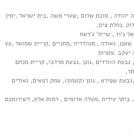
יהודה , סוכת שלום ,שערי משה ,בית ישראל ,ימין
וק ,נחלת ציון,
 ג'וז , שייח' ג'ראח
 שאנן, גאולה , סנהדריה ,מחניים ,קריית שמואל ,עץ
וה יעקב עטרות
גבעת הוורדים ,גונן ,גבעת מרדכי, קריית מנחם
תר,
גבעת שפירא , גונן (קטמון), עמק רפאים, גאולים
 ביתר עילית ,מעלה אדומים , רמות אלון, לשירותכם