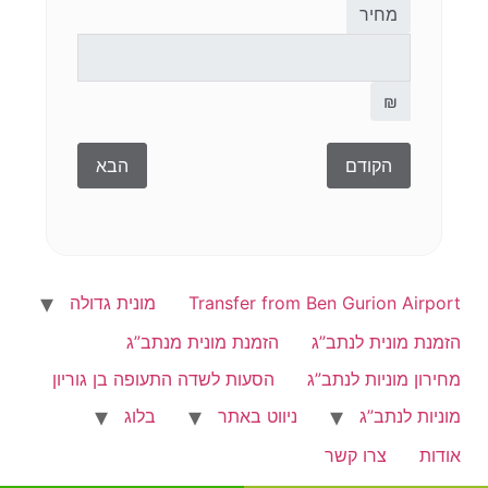
מחיר
₪
הקודם
הבא
קצת פרטים עלייך כדי שניצור איתך קשר
נא לבחור תאריך ושעה שנגיע לאסוף
רגע לפני שמסיימים, יש לכם משהו
שניהיה למטה
אותכם
להוסיף?
שם מלא
Transfer from Ben Gurion Airport
מונית גדולה
שעת נחיתה משוערת
הערות לנהג
הזמנת מונית לנתב”ג
הזמנת מונית מנתב”ג
מחירון מוניות לנתב”ג
הסעות לשדה התעופה בן גוריון
מספר טלפון
דקות
מוניות לנתב”ג
ניווט באתר
בלוג
אודות
צרו קשר
הנחיות וסוג תשלום