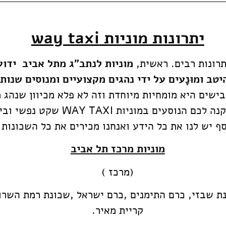
יתרונות מוניות way taxi
מוניות לנתב"ג מתל אביב ידוע
טב ומוּנָעים על ידי נהגים מקצועיים ומנוסים שנות
 של WAY TAXI נסיעה על הכבישים היא מומחיות מיוחדת וזה לא פלא מ
הכבישים וכך הופך למקצוען של ממש
ף יש לנו את כל הידע ואנחנו מכירים את כל השכונות 
מוניות מרכז תל אביב
(מרכז )
ת שבזי, כרם התימנים ,כרם ישראל ,שכונת רמת השרון 
קריית מאיר.