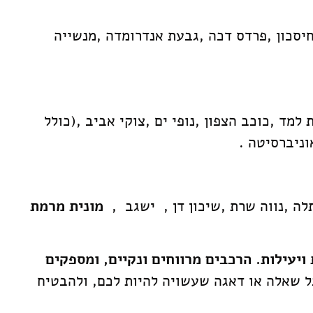
י חיסכון ,פרדס דכה ,גבעת אנדרומדה ,מנשייה
מד ,כוכב הצפון ,נופי ים ,צוקי אביב ,(כולל
וניברסיטה .
לה ,נווה שרת ,שיכון דן , ישגב ,
מונית מרמת
יעילות. הרכבים מרווחים ונקיים, ומספקים
כל שאלה או דאגה שעשויה להיות לכם, ולהבטיח