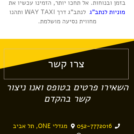
בזמן ובנוחות. אל תחכו יותר, הזמינו עכשיו את
מוניות לנתב"ג
לנתב"ג דרך WAY TAXI ותהנו
מחווית נסיעה מושלמת.
צרו קשר
השאירו פרטים בטופס ואנו ניצור
קשר בהקדם
052-7772016
מגדלי ONE, תל אביב