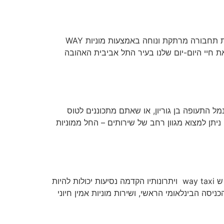
המוניות בתל אביב – תוספת מושלמת לחיי העיר העיר המורכבת והדינמית של תל אביב מציעה לתושביה ולמבקריה חוויית תחבורה מרתקת ונוחה באמצעות מוניות WAY
פרות את חיי היום-יום שלנו בעיר התל אביבית האהובה
מל התעופה בן גוריון, או שאתם מתכוננים לטוס
 מוניות לנתב"ג מציעות פתרון נוח, מהיר וזמין 24 שעות ביממה. כיום ניתן למצוא מגוון רחב של שירותים – החל ממוניות
כיצד להגיע אל ומנמל התעופה בן גוריון: עלייתו של וויי טקסי ויתרונותיו כיצד להגיע אל ומנמל התעופה בן גוריון: עלייתו של ש way taxi ויתרונותיו הקדמה נסיעות יכולות להיות
סה הבינלאומי הראשי, ושירות מוניות אמין חיוני