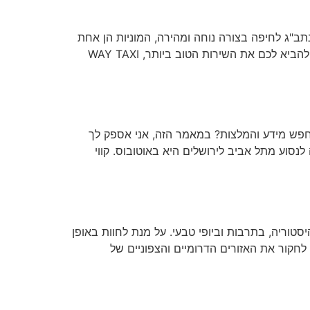
יסה ורוצים להגיע מנתב"ג לחיפה בצורה נוחה ומהירה, המוניות הן אחת
האפשרויות הטובות ביותר. אם אתם מחפשים מונית מחיפה לנתב"ג, אנחנו ממליצים לכם לבחור ב-WAY TAXI. במאמץ להביא לכם את השירות הטוב ביותר, WAY TAXI
חפש מידע והמלצות? במאמר הזה, אני אספק לך
 לנסוע מתל אביב לירושלים היא באוטובוס. קווי
סטוריה, בתרבות וביופי טבעי. על מנת לחוות באופן
לחקור את האזורים הדרומיים והצפוניים של